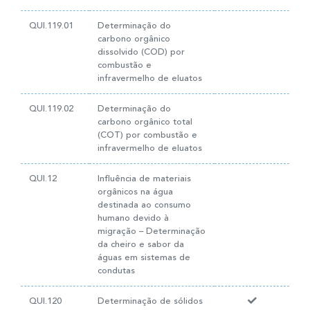
QUI.119.01
Determinação do
carbono orgânico
dissolvido (COD) por
combustão e
infravermelho de eluatos
QUI.119.02
Determinação do
carbono orgânico total
(COT) por combustão e
infravermelho de eluatos
QUI.12
Influência de materiais
orgânicos na água
destinada ao consumo
humano devido à
migração – Determinação
da cheiro e sabor da
águas em sistemas de
condutas
QUI.120
Determinação de sólidos