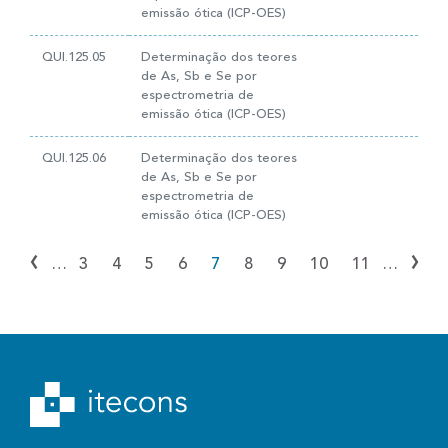
emissão ótica (ICP-OES)
QUI.125.05
Determinação dos teores
de As, Sb e Se por
espectrometria de
emissão ótica (ICP-OES)
QUI.125.06
Determinação dos teores
de As, Sb e Se por
espectrometria de
emissão ótica (ICP-OES)
‹
›
…
3
4
5
6
7
8
9
10
11
…