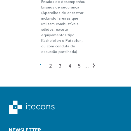
Ensaios de desempenho;
Ensaios de segurança
(Aparelhos de encastrar
incluindo lareiras que
utilizam combustíveis
sólidos, exceto
equipamentos tipo
Kachelofen e Putzofen,
ou com conduta de
exaustão partilhada)
›
1
2
3
4
5
…
NEWSLETTER