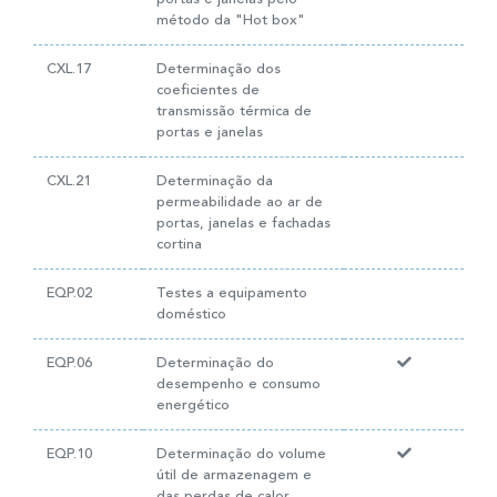
método da "Hot box"
CXL.17
Determinação dos
coeficientes de
transmissão térmica de
portas e janelas
CXL.21
Determinação da
permeabilidade ao ar de
portas, janelas e fachadas
cortina
EQP.02
Testes a equipamento
doméstico
EQP.06
Determinação do
desempenho e consumo
energético
EQP.10
Determinação do volume
útil de armazenagem e
das perdas de calor