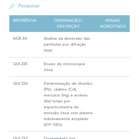
REFERÊNCIA
DESIGNAÇÃO/
ENSAIO
DESCRIÇÃO
ACREDITADO
AGR.34
Análise da dimensão das
partículas por difração
laser
QUI.235
Ensaio de microscopia
ótica
QUI.236
Determinação de chumbo
(Pb), cádmio (Cd),
mercúrio (Hg) e arsénio
(As) totais por
espectrometria de
emissão ótica com plasma
indutivamente acoplado
(ICP-OES)
QUI.237
Doseamento por