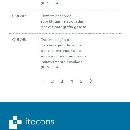
(ICP-OES)
QUI.247
Determinação de
substâncias relacionadas
por cromatografia gasosa
QUI.248
Determinação da
percentagem de sódio
por espectrometria de
emissão ótica com plasma
indutivamente acoplado
(ICP-OES)
›
1
2
3
4
5