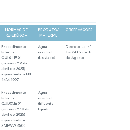
NORMAS DE
PRODUTO/
OBSERVAÇÕES
REFERÊNCIA
MATERIAL
Procedimento
Água
Decreto-Lei nº
Interno
residual
183/2009 de 10
QUI.01.IE.01
(Lixiviado)
de Agosto
(versão nº 9 de
abril de 2025)
equivalente a EN
1484:1997
Procedimento
Água
---
Interno
residual
QUI.03.IE.01
(Efluente
(versão nº 10 de
líquido)
abril de 2025)
equivalente a
SMEWW 4500-