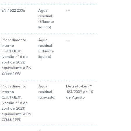
EN 1622:2006
Água
---
residual
(Efluente
líquido)
Procedimento
Água
---
Interno
residual
QUI.17.IE.01
(Efluente
(versão nº 6 de
líquido)
abril de 2023)
equivalente a EN
27888:1993
Procedimento
Água
Decreto-Lei nº
Interno
residual
183/2009 de 10
QUI.17.IE.01
(Lixiviado)
de Agosto
(versão nº 6 de
abril de 2023)
equivalente a EN
27888:1993