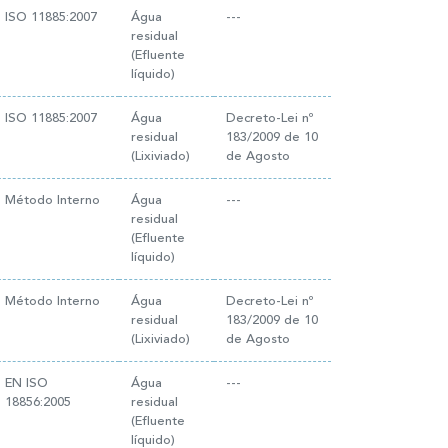
ISO 11885:2007
Água
---
residual
(Efluente
líquido)
ISO 11885:2007
Água
Decreto-Lei nº
residual
183/2009 de 10
(Lixiviado)
de Agosto
Método Interno
Água
---
residual
(Efluente
líquido)
Método Interno
Água
Decreto-Lei nº
residual
183/2009 de 10
(Lixiviado)
de Agosto
EN ISO
Água
---
18856:2005
residual
(Efluente
líquido)