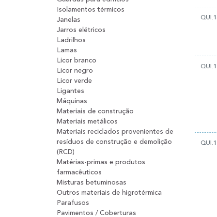
Isolamentos térmicos
QUI.1
Janelas
Jarros elétricos
Ladrilhos
Lamas
Licor branco
QUI.1
Licor negro
Licor verde
Ligantes
Máquinas
Materiais de construção
Materiais metálicos
Materiais reciclados provenientes de
resíduos de construção e demolição
QUI.1
(RCD)
Matérias-primas e produtos
farmacêuticos
Misturas betuminosas
Outros materiais de higrotérmica
Parafusos
Pavimentos / Coberturas