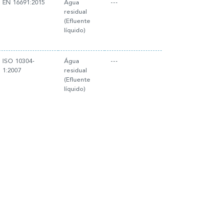
EN 16691:2015
Água
---
residual
(Efluente
líquido)
ISO 10304-
Água
---
1:2007
residual
(Efluente
líquido)