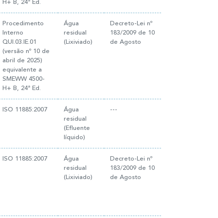
H+ B, 24ª Ed.
Procedimento
Água
Decreto-Lei nº
Interno
residual
183/2009 de 10
QUI.03.IE.01
(Lixiviado)
de Agosto
(versão nº 10 de
abril de 2025)
equivalente a
SMEWW 4500-
H+ B, 24ª Ed.
ISO 11885:2007
Água
---
residual
(Efluente
líquido)
ISO 11885:2007
Água
Decreto-Lei nº
residual
183/2009 de 10
(Lixiviado)
de Agosto