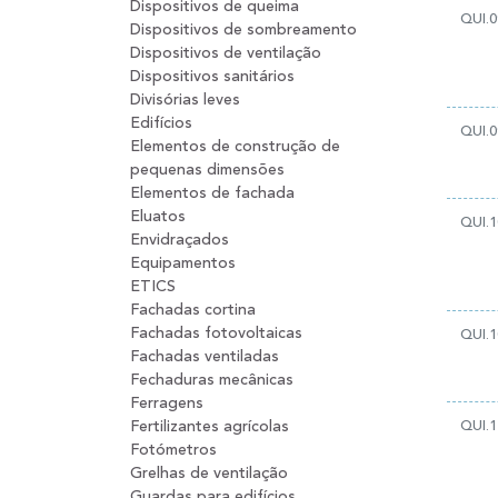
Dispositivos de queima
QUI.0
Dispositivos de sombreamento
Dispositivos de ventilação
Dispositivos sanitários
Divisórias leves
Edifícios
QUI.0
Elementos de construção de
pequenas dimensões
Elementos de fachada
Eluatos
QUI.1
Envidraçados
Equipamentos
ETICS
Fachadas cortina
Fachadas fotovoltaicas
QUI.1
Fachadas ventiladas
Fechaduras mecânicas
Ferragens
Fertilizantes agrícolas
QUI.1
Fotómetros
Grelhas de ventilação
Guardas para edifícios