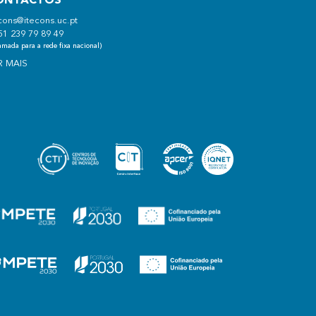
ONTACTOS
cons@itecons.uc.pt
51 239 79 89 49
mada para a rede fixa nacional)
R MAIS