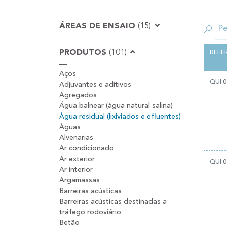
ÁREAS DE ENSAIO
(15)
PRODUTOS
(101)
REFE
Aços
QUI.0
Adjuvantes e aditivos
Agregados
Água balnear (água natural salina)
Água residual (lixiviados e efluentes)
Águas
Alvenarias
Ar condicionado
Ar exterior
QUI.0
Ar interior
Argamassas
Barreiras acústicas
Barreiras acústicas destinadas a
tráfego rodoviário
Betão