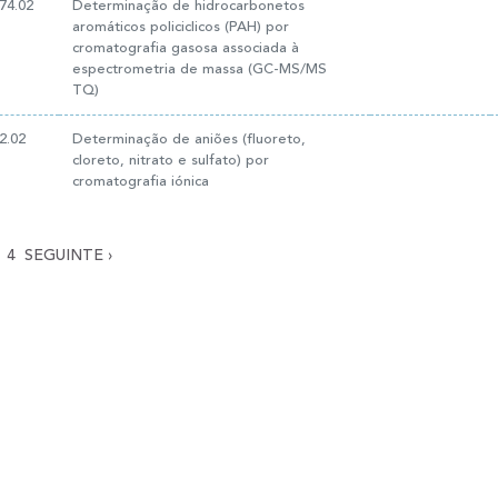
74.02
Determinação de hidrocarbonetos
aromáticos policiclicos (PAH) por
cromatografia gasosa associada à
espectrometria de massa (GC-MS/MS
TQ)
2.02
Determinação de aniões (fluoreto,
cloreto, nitrato e sulfato) por
cromatografia iónica
4
SEGUINTE
›