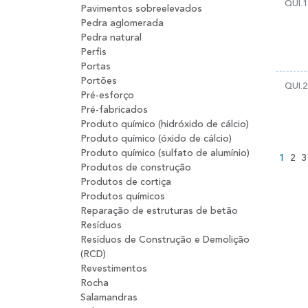
QUI.1
Pavimentos sobreelevados
Pedra aglomerada
Pedra natural
Perfis
Portas
Portões
QUI.2
Pré-esforço
Pré-fabricados
Produto químico (hidróxido de cálcio)
Produto químico (óxido de cálcio)
Produto químico (sulfato de alumínio)
1
2
3
Produtos de construção
Produtos de cortiça
Produtos químicos
Reparação de estruturas de betão
Resíduos
Resíduos de Construção e Demolição
(RCD)
Revestimentos
Rocha
Salamandras