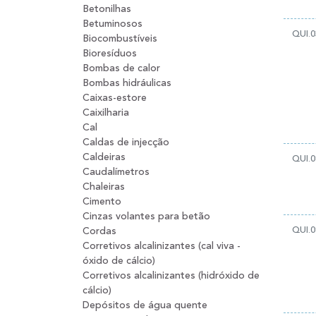
Betonilhas
Betuminosos
QUI.0
Biocombustíveis
Bioresíduos
Bombas de calor
Bombas hidráulicas
Caixas-estore
Caixilharia
Cal
Caldas de injecção
Caldeiras
QUI.0
Caudalímetros
Chaleiras
Cimento
Cinzas volantes para betão
QUI.0
Cordas
Corretivos alcalinizantes (cal viva -
óxido de cálcio)
Corretivos alcalinizantes (hidróxido de
cálcio)
Depósitos de água quente