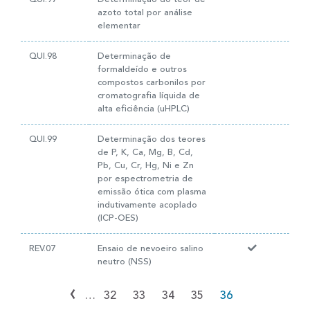
azoto total por análise
elementar
QUI.98
Determinação de
formaldeído e outros
compostos carbonilos por
cromatografia líquida de
alta eficiência (uHPLC)
QUI.99
Determinação dos teores
de P, K, Ca, Mg, B, Cd,
Pb, Cu, Cr, Hg, Ni e Zn
por espectrometria de
emissão ótica com plasma
indutivamente acoplado
(ICP-OES)
REV.07
Ensaio de nevoeiro salino
neutro (NSS)
‹
…
32
33
34
35
36