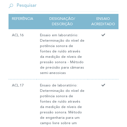
REFERÊNCIA
DESIGNAÇÃO/
ENSAIO
DESCRIÇÃO
ACREDITADO
ACL.16
Ensaio em laboratório:
Determinação do nível de
potência sonora de
fontes de ruído através
da medição de níveis de
pressão sonora - Método
de precisão para câmaras
semi-anecoicas
ACL.17
Ensaio de laboratório:
Determinação do nível de
potência sonora de
fontes de ruído através
da medição de níveis de
pressão sonora. Método
de engenharia para um
campo livre sobre um