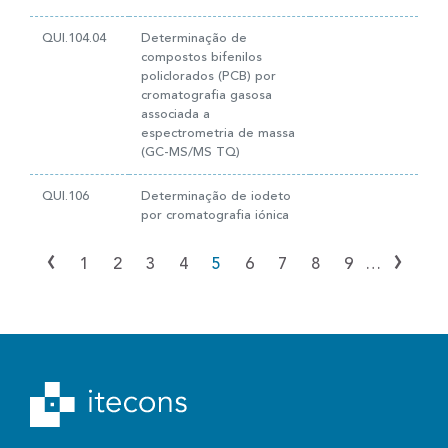
QUI.104.04
Determinação de
compostos bifenilos
policlorados (PCB) por
cromatografia gasosa
associada a
espectrometria de massa
(GC-MS/MS TQ)
QUI.106
Determinação de iodeto
por cromatografia iónica
‹
›
1
2
3
4
5
6
7
8
9
…