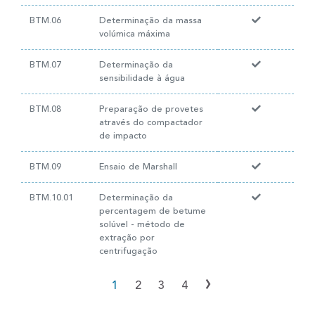
BTM.06
Determinação da massa
volúmica máxima
BTM.07
Determinação da
sensibilidade à água
BTM.08
Preparação de provetes
através do compactador
de impacto
BTM.09
Ensaio de Marshall
BTM.10.01
Determinação da
percentagem de betume
solúvel - método de
extração por
centrifugação
›
1
2
3
4