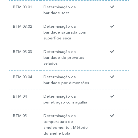
BTM.03.01
Determinação da
baridade seca
BTM.03.02
Determinação da
baridade saturada com
superfície seca
BTM.03.03
Determinação da
baridade de provetes
selados
BTM.03.04
Determinação da
baridade por dimensões
BTM.04
Determinação da
penetração com agulha
BTM.05
Determinação da
temperatura de
amolecimento . Método
do anel e bola