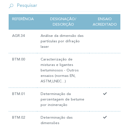
REFERÊNCIA
DESIGNAÇÃO/
ENSAIO
DESCRIÇÃO
ACREDITADO
AGR.34
Análise da dimensão das
partículas por difração
laser
BTM.00
Caracterização de
misturas e ligantes
betuminosos - Outros
ensaios (normas EN,
ASTM,LNEC…)
BTM.01
Determinação da
percentagem de betume
por incineração
BTM.02
Determinação das
dimensões