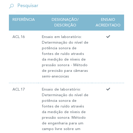
REFERÊNCIA
DESIGNAÇÃO/
ENSAIO
DESCRIÇÃO
ACREDITADO
ACL.16
Ensaio em laboratório:
Determinação do nível de
potência sonora de
fontes de ruído através
da medição de níveis de
pressão sonora - Método
de precisão para câmaras
semi-anecoicas
ACL.17
Ensaio de laboratório:
Determinação do nível de
potência sonora de
fontes de ruído através
da medição de níveis de
pressão sonora. Método
de engenharia para um
campo livre sobre um