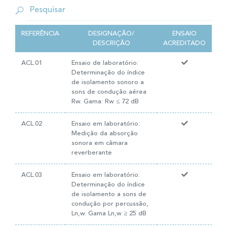
REFERÊNCIA
DESIGNAÇÃO/
ENSAIO
DESCRIÇÃO
ACREDITADO
ACL.01
Ensaio de laboratório:
Determinação do índice
de isolamento sonoro a
sons de condução aérea
Rw. Gama: Rw ≤ 72 dB
ACL.02
Ensaio em laboratório:
Medição da absorção
sonora em câmara
reverberante
ACL.03
Ensaio em laboratório:
Determinação do índice
de isolamento a sons de
condução por percussão,
Ln,w. Gama Ln,w ≥ 25 dB