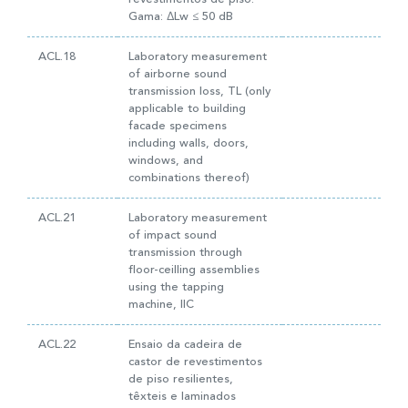
Gama: ∆Lw ≤ 50 dB
ACL.18
Laboratory measurement
of airborne sound
transmission loss, TL (only
applicable to building
facade specimens
including walls, doors,
windows, and
combinations thereof)
ACL.21
Laboratory measurement
of impact sound
transmission through
floor-ceilling assemblies
using the tapping
machine, IIC
ACL.22
Ensaio da cadeira de
castor de revestimentos
de piso resilientes,
têxteis e laminados