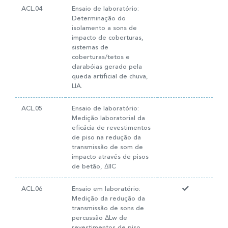
ACL.04
Ensaio de laboratório:
Determinação do
isolamento a sons de
impacto de coberturas,
sistemas de
coberturas/tetos e
clarabóias gerado pela
queda artificial de chuva,
LIA.
ACL.05
Ensaio de laboratório:
Medição laboratorial da
eficácia de revestimentos
de piso na redução da
transmissão de som de
impacto através de pisos
de betão, ∆IIC
ACL.06
Ensaio em laboratório:
Medição da redução da
transmissão de sons de
percussão ∆Lw de
revestimentos de piso.