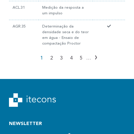
ACL.31
Medição da resposta a
um impulso
AGR.35
Determinação da
densidade seca e do teor
em água - Ensaio de
compactação Proctor
›
1
2
3
4
5
…
NEWSLETTER