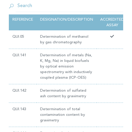
REFERENCE
DESIGNATION/DESCRIPTION
ACCREDITED
ASSAY
QUI.05
Determination of methanol
by gas chromatography
QUI.141
Determination of metals (Na,
K, Mg, Na) in liquid biofuels
by optical emission
spectrometry with inductively
coupled plasma (ICP-OES)
QUI.142
Determination of sulfated
ash content by gravimetry
QUI.143
Determination of total
contamination content by
gravimetry