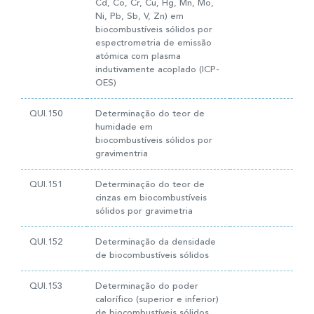
Cd, Co, Cr, Cu, Hg, Mn, Mo,
Ni, Pb, Sb, V, Zn) em
biocombustíveis sólidos por
espectrometria de emissão
atómica com plasma
indutivamente acoplado (ICP-
OES)
QUI.150
Determinação do teor de
humidade em
biocombustíveis sólidos por
gravimentria
QUI.151
Determinação do teor de
cinzas em biocombustíveis
sólidos por gravimetria
QUI.152
Determinação da densidade
de biocombustíveis sólidos
QUI.153
Determinação do poder
calorífico (superior e inferior)
de biocombustíveis sólidos