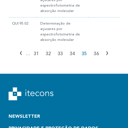
açucares por
espectrofotometria de
absorção molecular
QUI.95.02
Determinação de
açucares por
espectrofotometria de
absorção molecular
‹
›
…
31
32
33
34
35
36
NEWSLETTER