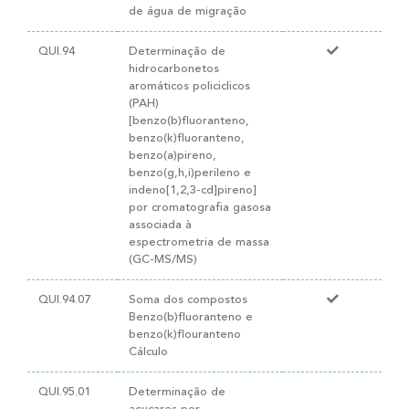
de água de migração
QUI.94
Determinação de
hidrocarbonetos
aromáticos policiclicos
(PAH)
[benzo(b)fluoranteno,
benzo(k)fluoranteno,
benzo(a)pireno,
benzo(g,h,i)perileno e
indeno[1,2,3-cd]pireno]
por cromatografia gasosa
associada à
espectrometria de massa
(GC-MS/MS)
QUI.94.07
Soma dos compostos
Benzo(b)fluoranteno e
benzo(k)flouranteno
Cálculo
QUI.95.01
Determinação de