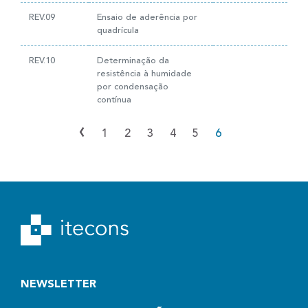
REV.09
Ensaio de aderência por
quadrícula
REV.10
Determinação da
resistência à humidade
por condensação
contínua
‹
1
2
3
4
5
6
NEWSLETTER