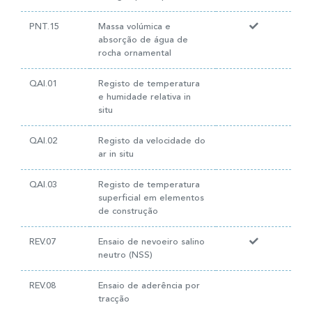
PNT.15
Massa volúmica e
absorção de água de
rocha ornamental
QAI.01
Registo de temperatura
e humidade relativa in
situ
QAI.02
Registo da velocidade do
ar in situ
QAI.03
Registo de temperatura
superficial em elementos
de construção
REV.07
Ensaio de nevoeiro salino
neutro (NSS)
REV.08
Ensaio de aderência por
tracção