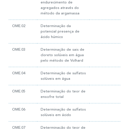
endurecimento de
agregados através do
método da argamassa
OME.02
Determinação da
potencial presença de
ácido húmico
OME.03
Determinação de sais de
cloreto solúveis em água
pelo método de Volhard
OME.04
Determinação de sulfatos
solúveis em água
OME.05
Determinação do teor de
enxofre total
OME.06
Determinação de sulfatos
solúveis em ácido
OME.07
Determinação do teor de