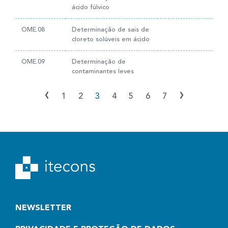
ácido fúlvico
OME.08
Determinação de sais de
cloreto solúveis em ácido
OME.09
Determinação de
contaminantes leves
‹
›
1
2
3
4
5
6
7
NEWSLETTER