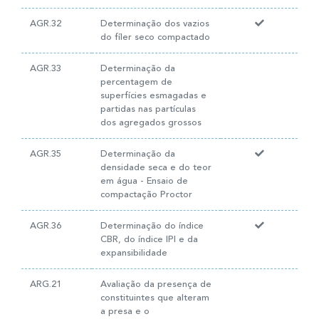
AGR.32
Determinação dos vazios
do fíler seco compactado
AGR.33
Determinação da
percentagem de
superfícies esmagadas e
partidas nas partículas
dos agregados grossos
AGR.35
Determinação da
densidade seca e do teor
em água - Ensaio de
compactação Proctor
AGR.36
Determinação do índice
CBR, do índice IPI e da
expansibilidade
ARG.21
Avaliação da presença de
constituintes que alteram
a presa e o