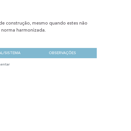
s de construção, mesmo quando estes não
ma norma harmonizada.
AL/SISTEMA
OBSERVAÇÕES
sentar