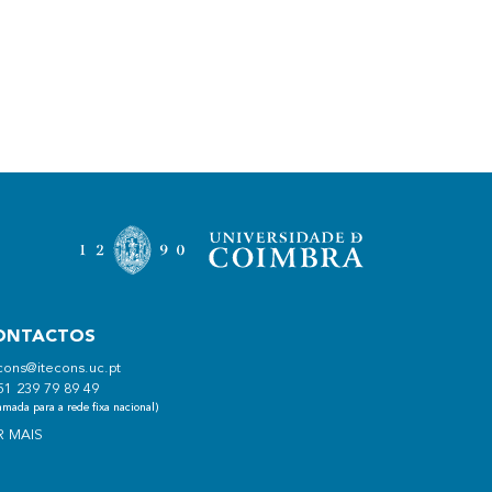
ONTACTOS
cons@itecons.uc.pt
51 239 79 89 49
mada para a rede fixa nacional)
R MAIS