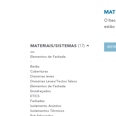
MAT
O Ite
estão
MATERIAIS/SISTEMAS
(17)
REFE
Elementos de Fachada
-
Betão
Coberturas
Divisórias leves
Divisórias Leves/Tectos falsos
Elementos de Fachada
Envidraçados
ETICS
Fachadas
Isolamento Acústico
Isolamentos Térmicos
Pré-fabricados