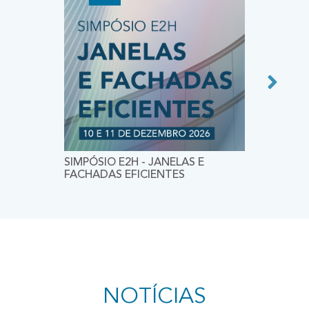
SIMPÓSIO E2H - JANELAS E
CEES 20
FACHADAS EFICIENTES
CONFER
CONSTR
ENVIRO
SUSTAIN
NOTÍCIAS