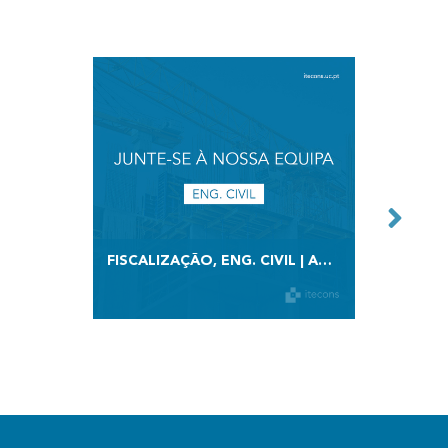
FISCALIZAÇÃO, ENG. CIVIL | ABERTURA DE VAGA
ABERTU