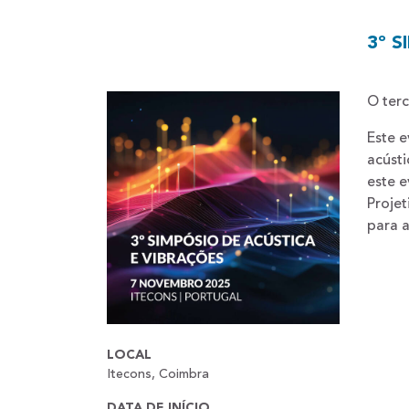
3º 
O terc
Este e
acústi
este e
Projet
para a
LOCAL
Itecons, Coimbra
DATA DE INÍCIO