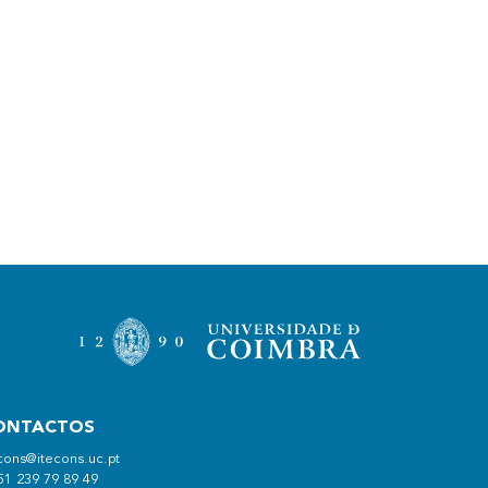
ONTACTOS
cons@itecons.uc.pt
51 239 79 89 49